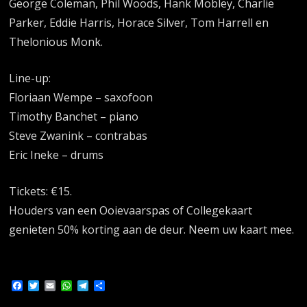
George Coleman, Phil Woods, Hank Mobley, Charlie
Parker, Eddie Harris, Horace Silver, Tom Harrell en
Thelonious Monk.
Line-up:
Floriaan Wempe – saxofoon
Timothy Banchet – piano
Steve Zwanink – contrabas
Eric Ineke – drums
Tickets: €15.
Houders van een Ooievaarspas of Collegekaart
genieten 50% korting aan de deur. Neem uw kaart mee.
Facebook
Twitter
Email
WhatsApp
Telegram
Delen