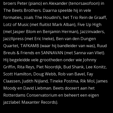
broers Peter (piano) en Alexander (tenorsaxofoon) in
The Beets Brothers. Daarna speelde hij in vele
formaties, zoals The Houdini’s, het Trio Rein de Graaff,
Lotz of Music (met fluitist Mark Alban), Five Up High
(met Jasper Blom en Benjamin Herman), Jazzinvaders,
JazzXpress (met Eric Ineke), Ben van den Dungen
Quartet, TAFKAMB (waar hij bandleider van was), Ruud
Breuls & Friends en SANNAVAN (met Sanna van Vliet).
Hij begeleidde vele grootheden onder wie Johnny
Griffin, Rita Reys, Piet Noordijk, Bud Shank, Lee Konitz,
Scott Hamilton, Doug Webb, Rob van Bavel, Fay
Claassen, Judith Nijland, Tineke Postma, Rik Mol, James
Moody en David Liebman. Beets doceert aan het
Rotterdams Conservatorium en beheert een eigen
jazzlabel: Maxanter Records).