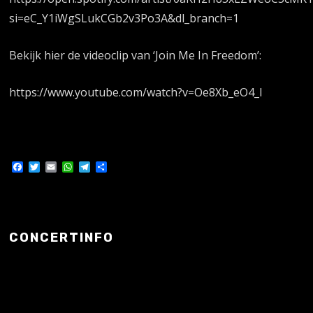
si=eC_Y1iWgSLukCGb2v3Po3A&dl_branch=1
Bekijk hier de videoclip van ‘Join Me In Freedom’:
https://www.youtube.com/watch?v=Oe8Xb_eO4_I
Facebook
Twitter
Email
WhatsApp
Telegram
Delen
CONCERTINFO