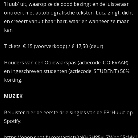
‘Huub’ uit, waarop ze de dood bezingt en de luisteraar
ontroert met autobiografische teksten. Luca zingt, dicht
en creëert vanuit haar hart, waar en wanneer ze maar
kan.
Tickets: € 15 (voorverkoop) / € 17,50 (deur)
Houders van een Ooievaarspas (actiecode: OOIEVAAR)
en ingeschreven studenten (actiecode: STUDENT) 50%
korting.
MUZIEK
Beluister hier de eerste drie singles van de EP ‘Huub’ op
Spotify:
https://open.spotify.com/artist/0aKH2H85xLZWeoC5cMK1