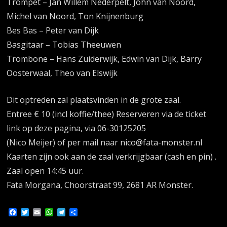
Trompet – Jan Willem Nederpelt, John van Noord,
Michel van Noord, Ton Knijnenburg
Bes Bas – Peter van Dijk
Basgitaar – Tobias Theeuwen
Trombone – Hans Zuiderwijk, Edwin van Dijk, Barry
Oosterwaal, Theo van Elswijk
Dit optreden zal plaatsvinden in de grote zaal.
Entree € 10 (incl koffie/thee) Reserveren via de ticket
link op deze pagina, via 06-30125205
(Nico Meijer) of per mail naar nico@fata-monster.nl
Kaarten zijn ook aan de zaal verkrijgbaar (cash en pin) .
Zaal open 14:45 uur.
Fata Morgana, Choorstraat 99, 2681 AR Monster.
Facebook
Twitter
Email
WhatsApp
Telegram
Delen